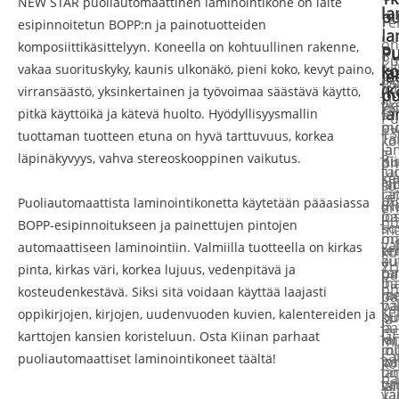
NEW STAR puoliautomaattinen laminointikone on laite
la
pu
Fe
esipinnoitetun BOPP:n ja painotuotteiden
la
on
komposiittikäsittelyyn. Koneella on kohtuullinen rakenne,
Pu
Pu
Pu
Ki
vakaa suorituskyky, kaunis ulkonäkö, pieni koko, kevyt paino,
ko
la
Ja
Os
es
jo
(K
virransäästö, yksinkertainen ja työvoimaa säästävä käyttö,
pu
yk
on
G
la
pitkä käyttöikä ja kätevä huolto. Hyödyllisyysmallin
Pu
pu
mo
13
tuottaman tuotteen etuna on hyvä tarttuvuus, korkea
T
ko
lä
ja
5-
läpinäkyvyys, vahva stereoskooppinen vaikutus.
Ki
pu
on
tai
lu
ke
N
la
su
lä
ra
pu
Puoliautomaattista laminointikonetta käytetään pääasiassa
ST
(K
er
jo
pa
hu
BOPP-esipinnoitukseen ja painettujen pintojen
-
so
ma
on
ma
va
automaattiseen laminointiin. Valmiilla tuotteella on kirkas
te
er
ku
au
ku
Yr
pinta, kirkas väri, korkea lujuus, vedenpitävä ja
ta
pa
pa
Ih
pa
on
kosteudenkestävä. Siksi sitä voidaan käyttää laajasti
ja
ma
pa
va
pa
ke
oppikirjojen, kirjojen, uudenvuoden kuvien, kalentereiden ja
pu
ku
ja
pa
ja
GF
karttojen kansien koristeluun. Osta Kiinan parhaat
la
ki
mu
jol
mu
sa
puoliautomaattiset laminointikoneet täältä!
jo
pa
ko
on
la
pa
va
on
la
vä
T