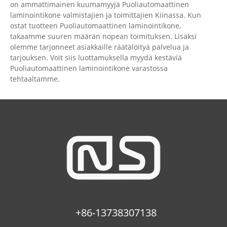
on ammattimainen kuumamyyjä Puoliautomaattinen
laminointikone valmistajien ja toimittajien Kiinassa. Kun
ostat tuotteen Puoliautomaattinen laminointikone,
takaamme suuren määrän nopean toimituksen. Lisäksi
olemme tarjonneet asiakkaille räätälöityä palvelua ja
tarjouksen. Voit siis luottamuksella myydä kestäviä
Puoliautomaattinen laminointikone varastossa
tehtaaltamme.
+86-13738307138