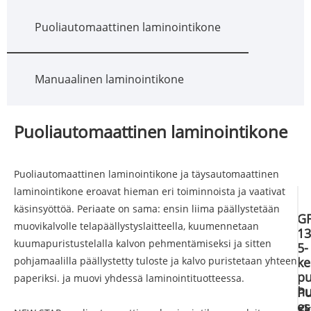
Puoliautomaattinen laminointikone
Manuaalinen laminointikone
Puoliautomaattinen laminointikone
Puoliautomaattinen laminointikone ja täysautomaattinen
laminointikone eroavat hieman eri toiminnoista ja vaativat
käsinsyöttöä. Periaate on sama: ensin liima päällystetään
G
muovikalvolle telapäällystyslaitteella, kuumennetaan
13
kuumapuristustelalla kalvon pehmentämiseksi ja sitten
5-
pohjamaalilla päällystetty tuloste ja kalvo puristetaan yhteen
ke
pu
paperiksi. ja muovi yhdessä laminointituotteessa.
hu
Pu
es
Yk