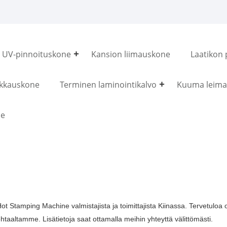
UV-pinnoituskone
Kansion liimauskone
Laatikon 
ikkauskone
Terminen laminointikalvo
Kuuma leima
ne
ot Stamping Machine valmistajista ja toimittajista Kiinassa. Tervetuloa
htaaltamme. Lisätietoja saat ottamalla meihin yhteyttä välittömästi.