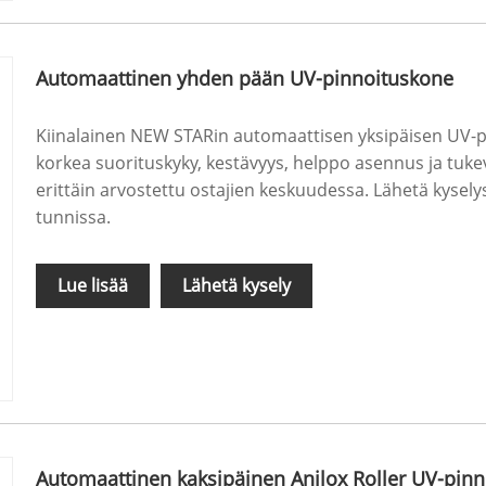
Automaattinen yhden pään UV-pinnoituskone
Kiinalainen NEW STARin automaattisen yksipäisen UV-pi
korkea suorituskyky, kestävyys, helppo asennus ja tuk
erittäin arvostettu ostajien keskuudessa. Lähetä kysel
tunnissa.
Lue lisää
Lähetä kysely
Automaattinen kaksipäinen Anilox Roller UV-pin