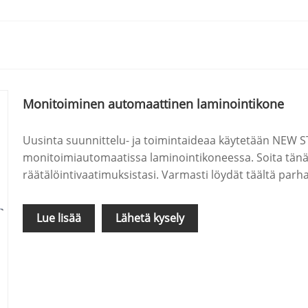
Monitoiminen automaattinen laminointikone
Uusinta suunnittelu- ja toimintaideaa käytetään NEW S
monitoimiautomaatissa laminointikoneessa. Soita tänä
räätälöintivaatimuksistasi. Varmasti löydät täältä parh
Lue lisää
Lähetä kysely