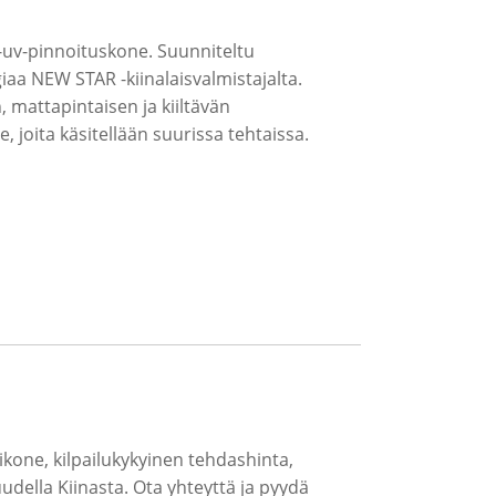
-uv-pinnoituskone. Suunniteltu
iaa NEW STAR -kiinalaisvalmistajalta.
 mattapintaisen ja kiiltävän
le, joita käsitellään suurissa tehtaissa.
one, kilpailukykyinen tehdashinta,
uudella Kiinasta. Ota yhteyttä ja pyydä