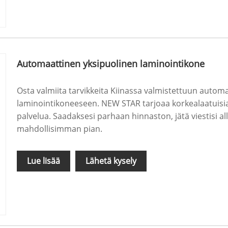
Automaattinen yksipuolinen laminointikone
Osta valmiita tarvikkeita Kiinassa valmistettuun autom
laminointikoneeseen. NEW STAR tarjoaa korkealaatuisia
palvelua. Saadaksesi parhaan hinnaston, jätä viestisi a
mahdollisimman pian.
Lue lisää
Lähetä kysely