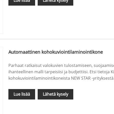
Lue lisää
Lähetä kysely
Automaattinen kohokuviointilaminointikone
Parhaat ratkaisut valokuvien tulostamiseen, suojaamisee
ihanteellinen malli tarpeisiisi ja budjettiisi. Etsi tietoja
kohokuviointilaminointikoneista NEW STAR -yrityksestä
Lue lisää
Lähetä kysely