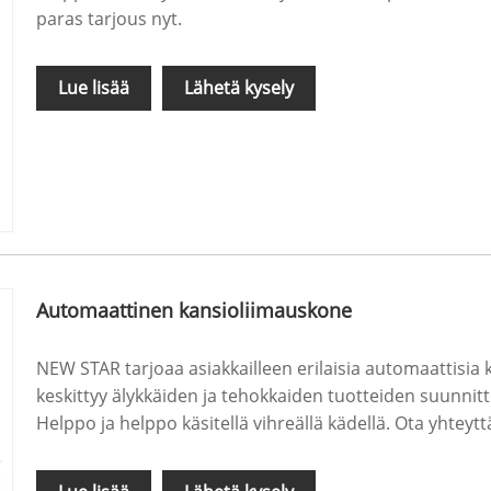
paras tarjous nyt.
Lue lisää
Lähetä kysely
Automaattinen kansioliimauskone
NEW STAR tarjoaa asiakkailleen erilaisia ​​automaattisia
keskittyy älykkäiden ja tehokkaiden tuotteiden suunni
Helppo ja helppo käsitellä vihreällä kädellä. Ota yhteyttä