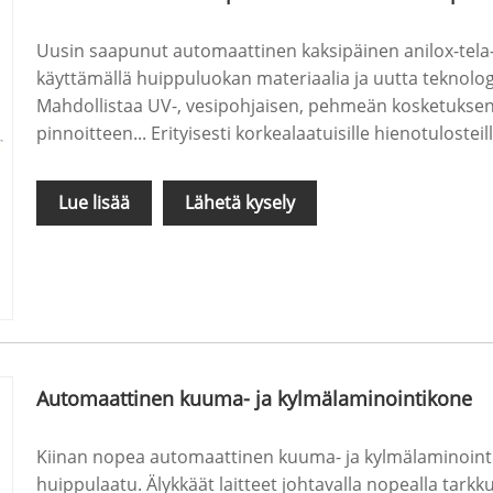
Uusin saapunut automaattinen kaksipäinen anilox-tela
käyttämällä huippuluokan materiaalia ja uutta teknolog
Mahdollistaa UV-, vesipohjaisen, pehmeän kosketuksen,
pinnoitteen... Erityisesti korkealaatuisille hienotulosteil
Lue lisää
Lähetä kysely
Automaattinen kuuma- ja kylmälaminointikone
Kiinan nopea automaattinen kuuma- ja kylmälaminointik
huippulaatu. Älykkäät laitteet johtavalla nopealla tarkk