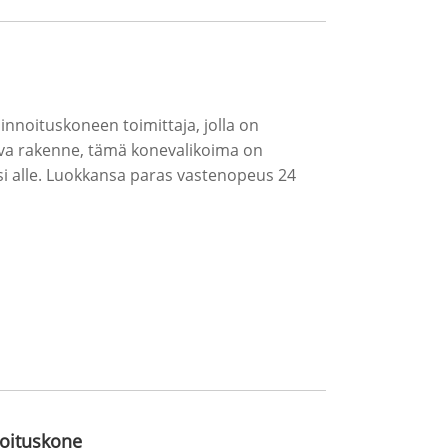
nnoituskoneen toimittaja, jolla on
eva rakenne, tämä konevalikoima on
ysi alle. Luokkansa paras vastenopeus 24
noituskone