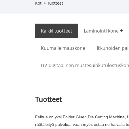
Koti
>
Tuotteet
Kaikki tuotteet
Laminointi kone
Kuuma leimauskone
Ikkunoiden pa
UV-digitaalinen mustesuihkutulostusko
Tuotteet
Feihua on yksi Folder Gluer, Die Cutting Machine, H
räätälöityä palvelua, vaan myös ostaa ne halvalla te