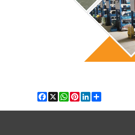
Facebook
X
WhatsApp
Pinterest
LinkedIn
Share