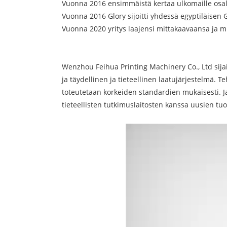
Vuonna 2016 ensimmäistä kertaa ulkomaille osal
Vuonna 2016 Glory sijoitti yhdessä egyptiläise
Vuonna 2020 yritys laajensi mittakaavaansa ja m
Wenzhou Feihua Printing Machinery Co., Ltd sijai
ja täydellinen ja tieteellinen laatujärjestelmä. T
toteutetaan korkeiden standardien mukaisesti. Jat
tieteellisten tutkimuslaitosten kanssa uusien tuot