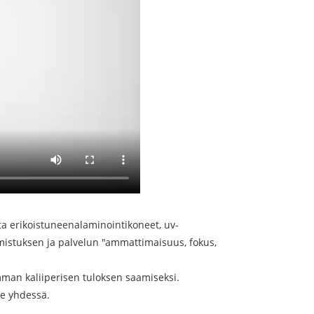
ta erikoistuneena
laminointikoneet
,
uv-
almistuksen ja palvelun "ammattimaisuus, fokus,
amman kaliiperisen tuloksen saamiseksi.
e yhdessä.