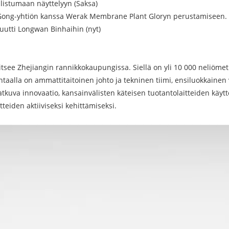
listumaan näyttelyyn (Saksa)
n Gong-yhtiön kanssa Werak Membrane Plant Gloryn perustamiseen.
uutti Longwan Binhaihin (nyt)
tsee Zhejiangin rannikkokaupungissa. Siellä on yli 10 000 neliömetri
ehtaalla on ammattitaitoinen johto ja tekninen tiimi, ensiluokkainen
kuva innovaatio, kansainvälisten käteisen tuotantolaitteiden käyttöö
teiden aktiiviseksi kehittämiseksi.