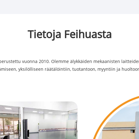
Tietoja Feihuasta
perustettu vuonna 2010. Olemme älykkäiden mekaanisten laitteiden
miseen, yksilölliseen räätälöintiin, tuotantoon, myyntiin ja huoltoo