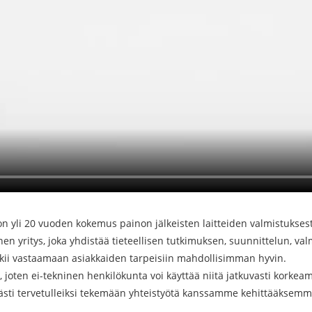
on yli 20 vuoden kokemus painon jälkeisten laitteiden valmistukses
en yritys, joka yhdistää tieteellisen tutkimuksen, suunnittelun, v
pyrkii vastaamaan asiakkaiden tarpeisiin mahdollisimman hyvin.
, joten ei-tekninen henkilökunta voi käyttää niitä jatkuvasti korke
ästi tervetulleiksi tekemään yhteistyötä kanssamme kehittääksemm