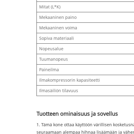
Mitat (L*K)
Mekaaninen paino
Mekaaninen voima
Sopiva materiaali
Nopeusalue
Tuumanopeus
Paineilma
Ilmakompressorin kapasiteetti
Ilmasäiliön tilavuus
Tuotteen ominaisuus ja sovellus
1. Tämä kone ottaa käyttöön värillisen kosketus
seuraamaan alempaa hihnaa lisäämään ja vähent