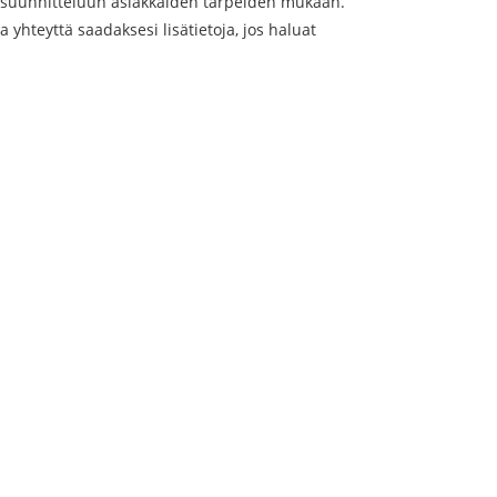
n suunnitteluun asiakkaiden tarpeiden mukaan.
a yhteyttä saadaksesi lisätietoja, jos haluat