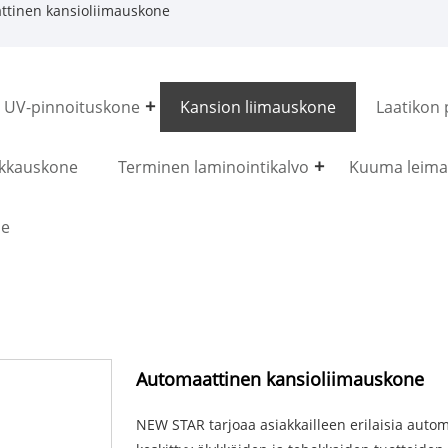
tinen kansioliimauskone
UV-pinnoituskone
Kansion liimauskone
Laatikon 
ikkauskone
Terminen laminointikalvo
Kuuma leima
ne
Automaattinen kansioliimauskone
NEW STAR tarjoaa asiakkailleen erilaisia ​​auto