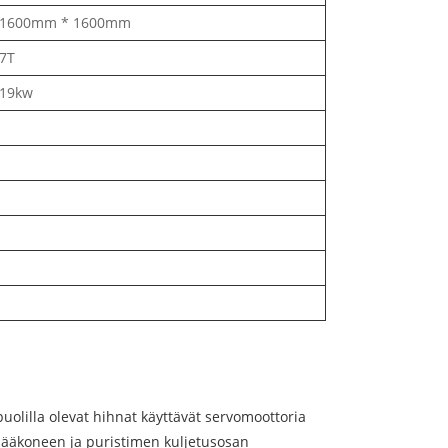
1600mm * 1600mm
7T
19kw
uolilla olevat hihnat käyttävät servomoottoria
ääkoneen ja puristimen kuljetusosan