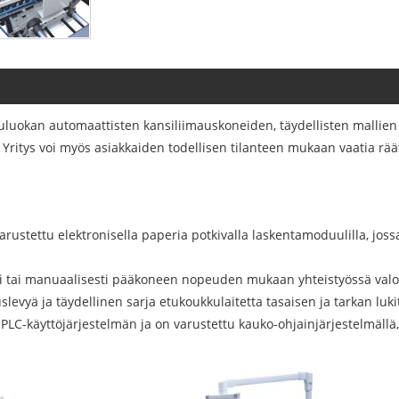
luokan automaattisten kansiliimauskoneiden, täydellisten mallien j
Yritys voi myös asiakkaiden todellisen tilanteen mukaan vaatia räät
ustettu elektronisella paperia potkivalla laskentamoduulilla, jossa
ti tai manuaalisesti pääkoneen nopeuden mukaan yhteistyössä val
levyä ja täydellinen sarja etukoukkulaitetta tasaisen ja tarkan lu
PLC-käyttöjärjestelmän ja on varustettu kauko-ohjainjärjestelmällä,