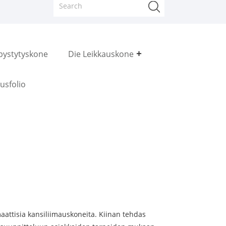
pystytyskone
Die Leikkauskone
usfolio
maattisia kansiliimauskoneita. Kiinan tehdas