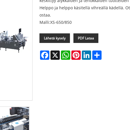
keskittyy älykkäiden ja tehokkaiden tuotteide
Helppo ja helppo käsitellä vihreällä kädellä. Ot
ostaa.
Malli:XS-650/850
Lähetä kysely
PDF Lataa
Facebook
X
WhatsApp
Pinterest
LinkedIn
Share