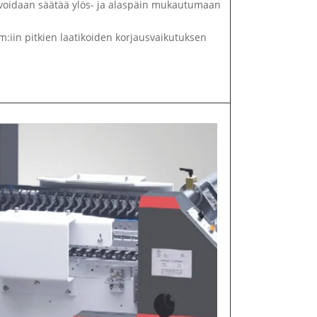
oidaan säätää ylös- ja alaspäin mukautumaan
:iin pitkien laatikoiden korjausvaikutuksen