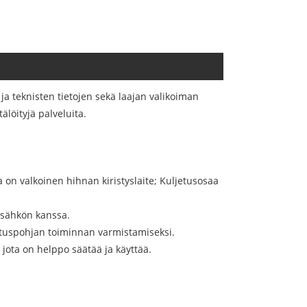
a teknisten tietojen sekä laajan valikoiman
älöityjä palveluita.
 on valkoinen hihnan kiristyslaite; Kuljetusosaa
osähkön kanssa.
kituspohjan toiminnan varmistamiseksi.
 jota on helppo säätää ja käyttää.