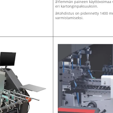
âYlemmän paineen käyttövoimaa v
eri kartonginpaksuuksiin.
âKohdistus on pidennetty 1400 mm
varmistamiseksi.