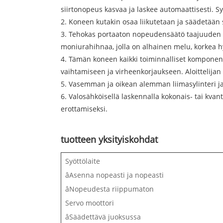
siirtonopeus kasvaa ja laskee automaattisesti. 
2. Koneen kutakin osaa liikutetaan ja säädetään s
3. Tehokas portaaton nopeudensäätö taajuuden mu
moniurahihnaa, jolla on alhainen melu, korkea h
4. Tämän koneen kaikki toiminnalliset komponent
vaihtamiseen ja virheenkorjaukseen. Aloittelijan
5. Vasemman ja oikean alemman liimasylinteri ja
6. Valosähköisellä laskennalla kokonais- tai kvan
erottamiseksi.
tuotteen yksityiskohdat
Syöttölaite
âAsenna nopeasti ja nopeasti
âNopeudesta riippumaton
Servo moottori
âSäädettävä juoksussa