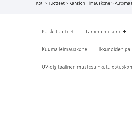
Koti
>
Tuotteet
>
Kansion liimauskone
> Automaat
Kaikki tuotteet
Laminointi kone
Kuuma leimauskone
Ikkunoiden pa
UV-digitaalinen mustesuihkutulostusko