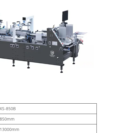
XS-850B
850mm
13000mm