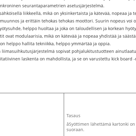
Synkroninen seurantaparametrien asetusjärjestelmä.
ähköisellä liikkeellä, mikä on yksinkertaista ja kätevää, nopeaa ja
unnos ja erittäin tehokas tehokas moottori. Suurin nopeus voi ol
yötysuhde, helppo huoltaa ja joka on taloudellisen ja korkean hyö
it ovat modulaarisia, mikä on kätevää ja nopeaa yhdistää ja säästä
 on helppo hallita tekniikka, helppo ymmärtää ja oppia.
 liimasuihkutusjärjestelmä sopivat pohjalukitustuotteen ainutlaat
titatiivinen laskenta on mahdollista, ja se on varustettu kick board
Tasaus
âSyöttimen lähettämä kartonki on k
suoraan.