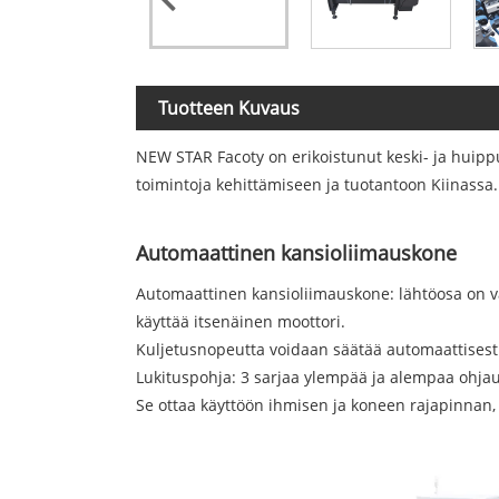
Tuotteen Kuvaus
NEW STAR Facoty on erikoistunut keski- ja huippu
toimintoja kehittämiseen ja tuotantoon Kiinassa. 
Automaattinen kansioliimauskone
Automaattinen kansioliimauskone: lähtöosa on var
käyttää itsenäinen moottori.
Kuljetusnopeutta voidaan säätää automaattises
Lukituspohja: 3 sarjaa ylempää ja alempaa ohjaus
Se ottaa käyttöön ihmisen ja koneen rajapinnan, 