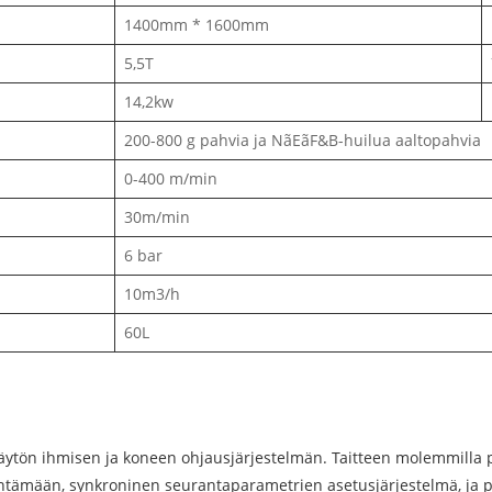
1400mm * 1600mm
5,5T
14,2kw
200-800 g pahvia ja NãEãF&B-huilua aaltopahvia
0-400 m/min
30m/min
6 bar
10m3/h
60L
näytön ihmisen ja koneen ohjausjärjestelmän. Taitteen molemmilla p
ämään, synkroninen seurantaparametrien asetusjärjestelmä, ja p