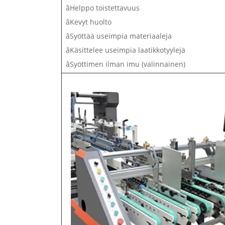
âHelppo toistettavuus
âKevyt huolto
âSyöttää useimpia materiaaleja
âKäsittelee useimpia laatikkotyylejä
âSyöttimen ilman imu (valinnainen)