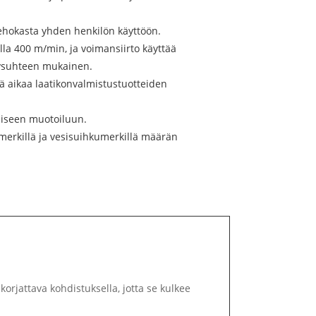
 tehokasta yhden henkilön käyttöön.
la 400 m/min, ja voimansiirto käyttää
tysuhteen mukainen.
ä aikaa laatikonvalmistustuotteiden
uiseen muotoiluun.
 -merkillä ja vesisuihkumerkillä määrän
orjattava kohdistuksella, jotta se kulkee