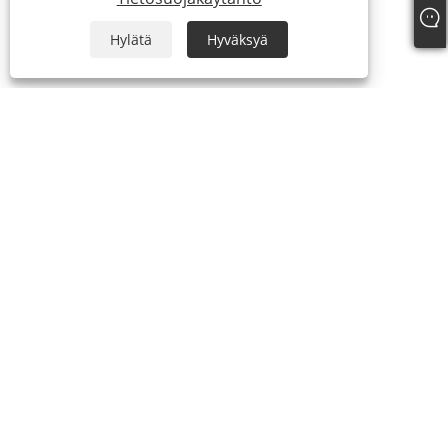
Hylätä
Hyväksyä
+86-13738307138
info@newstar-machine.com