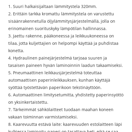
1. Suuri halkaisijaltaan lämmitystela 320mm.
2. Erittäin tarkka kromattu lämmitystela on varustettu
sisäänrakennetulla öljylämmitysjärjestelmällä, jolla on
erinomainen suorituskyky lämpötilan hallinnassa.
3. Jaettu rakenne, pääkoneessa ja leikkuukoneessa on
tilaa, jotta kuljettajien on helpompi käyttää ja puhdistaa
konetta.
4. Hydraulinen painejärjestelmä tarjoaa suuren ja
tasaisen paineen hyvän laminoinnin laadun takaamiseksi.
5. Pneumaattinen leikkausjärjestelmä toteuttaa
automaattisen paperinleikkauksen, kunhan käyttäjä
syöttää työstettävän paperikoon tekstinäyttöön.
6. Automaattinen limitysetumitta, yhdistetty paperinsyöttö
on yksinkertaistettu.
7. Tärkeimmät sähkölaitteet tuodaan maahan koneen
vakaan toiminnan varmistamiseksi.
8. Kaarevuutta estävä laite: kaarevuuden estolaitteen läpi
kulkiessa laminoitu paperi on tasattava heti, eikä se saa