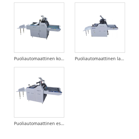
Puoliautomaattinen konelaminaattori
Puoliautomaattinen laminointikone (Kohokuviointi)
Puoliautomaattinen esipinnoituskalvon laminointikone