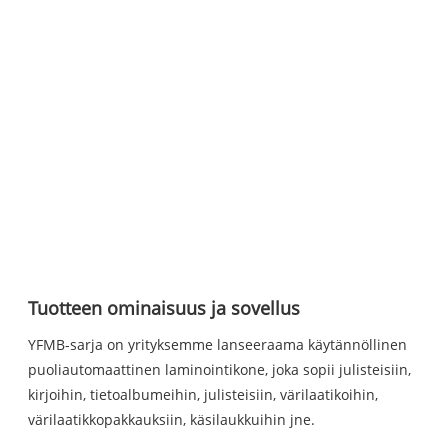
Tuotteen ominaisuus ja sovellus
YFMB-sarja on yrityksemme lanseeraama käytännöllinen
puoliautomaattinen laminointikone, joka sopii julisteisiin,
kirjoihin, tietoalbumeihin, julisteisiin, värilaatikoihin,
värilaatikkopakkauksiin, käsilaukkuihin jne.