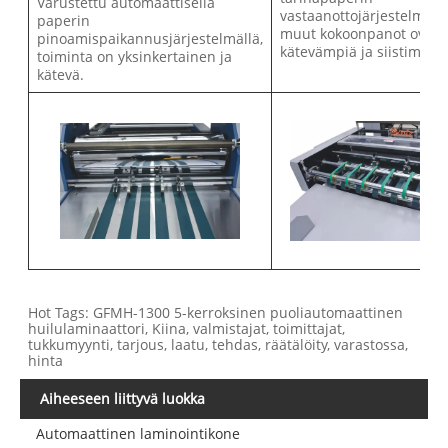
Varustettu automaattisella
vastaanottojärjestelmä j
paperin
muut kokoonpanot ovat
pinoamispaikannusjärjestelmällä,
kätevämpiä ja siistimpiä.
toiminta on yksinkertainen ja
kätevä.
Hot Tags: GFMH-1300 5-kerroksinen puoliautomaattinen
huilulaminaattori, Kiina, valmistajat, toimittajat,
tukkumyynti, tarjous, laatu, tehdas, räätälöity, varastossa,
hinta
Aiheeseen liittyvä luokka
Automaattinen laminointikone