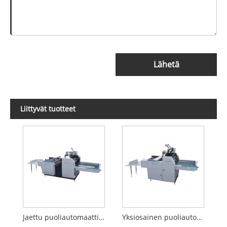
Lähetä
Liittyvät tuotteet
Jaettu puoliautomaattinen laminointikone
Yksiosainen puoliautomaattinen laminointikone