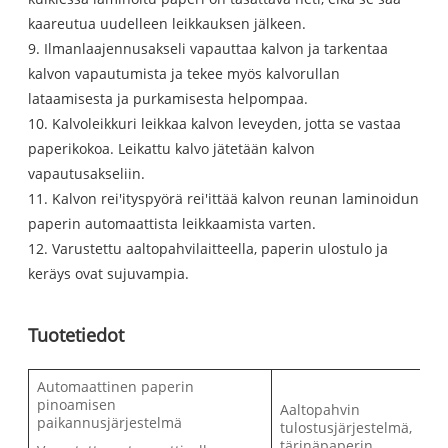
kaareutua uudelleen leikkauksen jälkeen.
9. Ilmanlaajennusakseli vapauttaa kalvon ja tarkentaa
kalvon vapautumista ja tekee myös kalvorullan
lataamisesta ja purkamisesta helpompaa.
10. Kalvoleikkuri leikkaa kalvon leveyden, jotta se vastaa
paperikokoa. Leikattu kalvo jätetään kalvon
vapautusakseliin.
11. Kalvon rei'ityspyörä rei'ittää kalvon reunan laminoidun
paperin automaattista leikkaamista varten.
12. Varustettu aaltopahvilaitteella, paperin ulostulo ja
keräys ovat sujuvampia.
Tuotetiedot
Automaattinen paperin
pinoamisen
Aaltopahvin
paikannusjärjestelmä
tulostusjärjestelmä,
tärinäpaperin