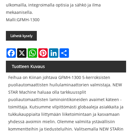
ulkomailla, integroimalla optisia ja sähkö ja ilma
mekaanisella.
Malli:GFMH-1300
Lähetä kysely
Facebook
X
WhatsApp
Pinterest
LinkedIn
Share
Tuotteen Kuvaus
Feihua on Kiinan johtava GFMH-1300 5-kerroksisten
puoliautomaattisten huilulaminaattorien valmistaja. NEW
STAR Machine haluaa olla tarkkuussplit
puoliautomaattisten laminointikoneiden avaimet käteen -
toimittaja. Kutsumme vilpittömästi globaaleja asiakkaita ja
tukkukauppiaita liittymään liiketoimintaan ja kasvamaan
yhdessä avoimin mielin. Olemme valmiita ystävällisiin
kommentteihin ja tiedusteluihin. Valitsemalla NEW STARin