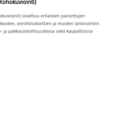
Kohokuviointi)
uviointi) soveltuu erilaisten painettujen
ikoiden, onnittelukorttien ja muiden laminointiin
no- ja pakkausteollisuudessa sekä kaupallisissa