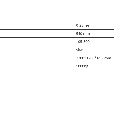
0-25m/min
540 mm
105-500
9kw
3300*1200*1400mm
1000kg