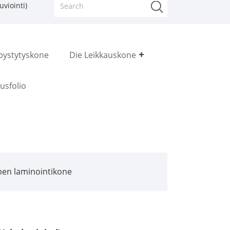
viointi)
pystytyskone
Die Leikkauskone
usfolio
en laminointikone