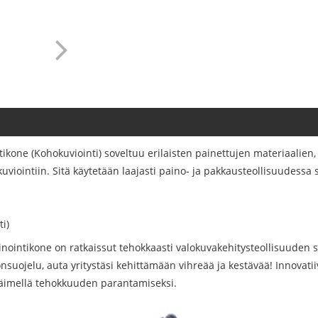
kone (Kohokuviointi) soveltuu erilaisten painettujen materiaalien,
uviointiin. Sitä käytetään laajasti paino- ja pakkausteollisuudessa 
i)
ointikone on ratkaissut tehokkaasti valokuvakehitysteollisuuden
suojelu, auta yritystäsi kehittämään vihreää ja kestävää! Innovati
päimellä tehokkuuden parantamiseksi.