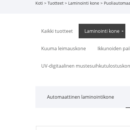
Koti
>
Tuotteet
>
Laminointi kone
>
Puoliautomaa
Kaikki tuotteet
Laminointi kone
Kuuma leimauskone
Ikkunoiden pa
UV-digitaalinen mustesuihkutulostusko
Automaattinen laminointikone