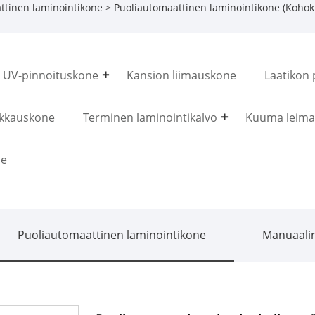
ttinen laminointikone
> Puoliautomaattinen laminointikone (Kohoku
UV-pinnoituskone
Kansion liimauskone
Laatikon 
ikkauskone
Terminen laminointikalvo
Kuuma leima
ne
Puoliautomaattinen laminointikone
Manuaalin