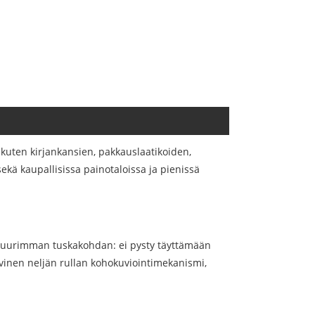
 kuten kirjankansien, pakkauslaatikoiden,
sekä kaupallisissa painotaloissa ja pienissä
 suurimman tuskakohdan: ei pysty täyttämään
ivinen neljän rullan kohokuviointimekanismi,