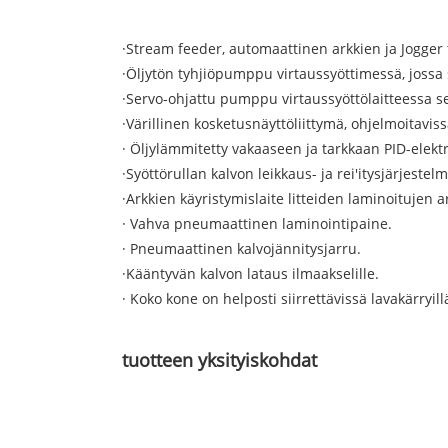
·Stream feeder, automaattinen arkkien ja Jogger 
·Öljytön tyhjiöpumppu virtaussyöttimessä, jossa s
·Servo-ohjattu pumppu virtaussyöttölaitteessa se
·Värillinen kosketusnäyttöliittymä, ohjelmoitavi
· Öljylämmitetty vakaaseen ja tarkkaan PID-elek
·Syöttörullan kalvon leikkaus- ja rei'itysjärjestelm
·Arkkien käyristymislaite litteiden laminoitujen 
· Vahva pneumaattinen laminointipaine.
· Pneumaattinen kalvojännitysjarru.
·Kääntyvän kalvon lataus ilmaakselille.
· Koko kone on helposti siirrettävissä lavakärryill
tuotteen yksityiskohdat