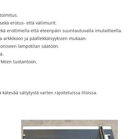
toimitus.
ekä erotus- että väliimurit.
kä erottimella että eteenpäin suuntautuvalla imulaitteella.
ssa arkkikoon ja päällekkäisyyksien mukaan.
troniseen lämpötilan säätöön.
ä.
arkkien tuotantoon.
ä kätevää säilytystä varten rajoitetuissa tiloissa.