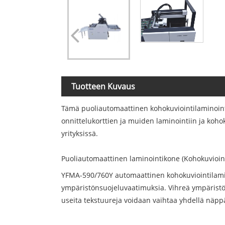
Tuotteen Kuvaus
Tämä puoliautomaattinen kohokuviointilaminointi
onnittelukorttien ja muiden laminointiin ja kohok
yrityksissä.
Puoliautomaattinen laminointikone (Kohokuvioint
YFMA-590/760Y automaattinen kohokuviointilamin
ympäristönsuojeluvaatimuksia. Vihreä ympäristön
useita tekstuureja voidaan vaihtaa yhdellä näp