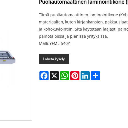
Puoliautomaattinen laminointikone (
Tämä puoliautomaattinen laminointikone (Kohok
materiaalien, kuten kirjankansien, pakkauslaat
ja kohokuviointiin. Sitä käytetään laajasti pai
painotaloissa ja pienissä yrityksissä.
Malli:YFML-540Y
Lähetä kysely
Facebook
X
WhatsApp
Pinterest
LinkedIn
Share