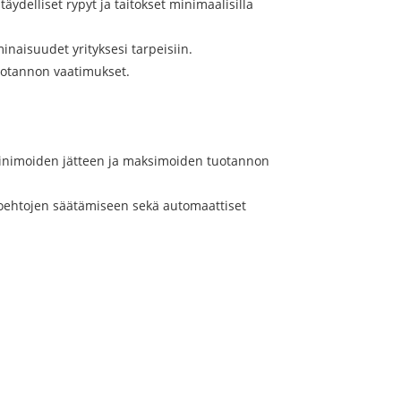
ydelliset rypyt ja taitokset minimaalisilla
inaisuudet yrityksesi tarpeisiin.
tuotannon vaatimukset.
, minimoiden jätteen ja maksimoiden tuotannon
htoehtojen säätämiseen sekä automaattiset