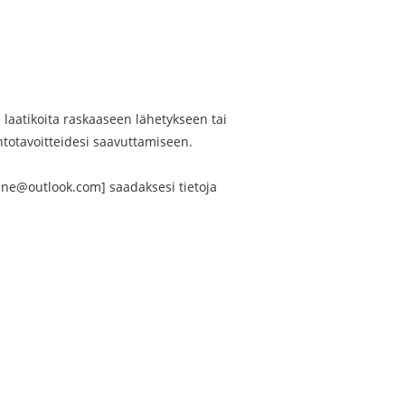
a laatikoita raskaaseen lähetykseen tai
ntotavoitteidesi saavuttamiseen.
hine@outlook.com] saadaksesi tietoja