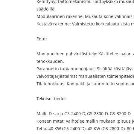
Kehittynyt taittomekanismi: Taittoyksikkö mukautu
säädöillä.
Modulaarinen rakenne: Mukauta kone valinnaisilla 
Kestävä rakenne: Valmistettu korkealaatuisista 
Edut:
Monipuolinen pahvinkäsittely: Käsittelee laajan 
tehokkuuden.
Parannettu tuotannonohjaus: Sisältää käyttäjäys
valvontajärjestelmät manuaalisten toimenpiteid
Tilatehokkuus: Kompakti ja suunniteltu sopimaan 
Tekniset tiedot:
Malli: D-sarja GS-2400-D, GS-2800-D, GS-3200-D
Koneen mitat: Vaihtelee mallin mukaan (pituus 
Teho: 40 KW (GS-2400-D), 42 KW (GS-2800-D), 80