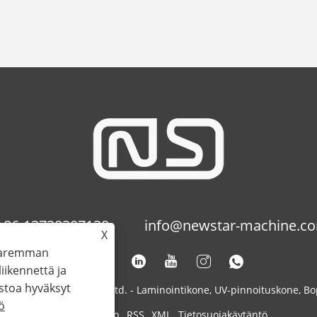
+86-13738307138
info@newstar-machine.c
X
 paremman
ikennettä ja
stoa hyväksyt
nting Machinery Co., Ltd. - Laminointikone, UV-pinnoituskone, Bop
ö
Links
Sitemap
RSS
XML
Tietosuojakäytäntö