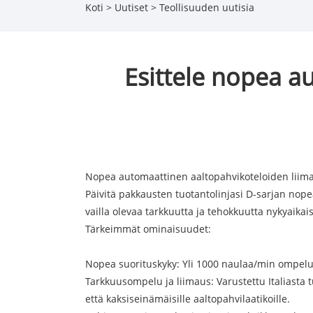
Koti
>
Uutiset
>
Teollisuuden uutisia
Esittele nopea a
Nopea automaattinen aaltopahvikoteloiden liima
Päivitä pakkausten tuotantolinjasi D-sarjan nop
vailla olevaa tarkkuutta ja tehokkuutta nykyaik
Tärkeimmät ominaisuudet:
Nopea suorituskyky: Yli 1000 naulaa/min ompelu
Tarkkuusompelu ja liimaus: Varustettu Italiasta 
että kaksiseinämäisille aaltopahvilaatikoille.