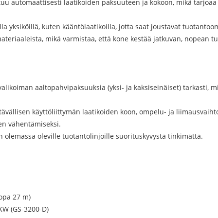
u automaattisesti laatikoiden paksuuteen ja kokoon, mikä tarjoaa tä
yksiköillä, kuten kääntölaatikoilla, jotta saat joustavat tuotantoom
materiaaleista, mikä varmistaa, että kone kestää jatkuvan, nopean 
valikoiman aaltopahvipaksuuksia (yksi- ja kaksiseinäiset) tarkasti
tävällisen käyttöliittymän laatikoiden koon, ompelu- ja liimausvai
en vähentämiseksi.
olemassa oleville tuotantolinjoille suorituskyvystä tinkimättä.
jopa 27 m)
 KW (GS-3200-D)