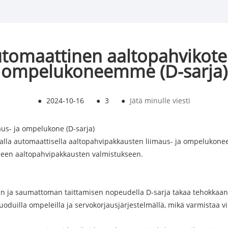
utomaattinen aaltopahvikotel
ompelukoneemme (D-sarja)
●
2024-10-16
●
3
●
Jätä minulle viesti
us- ja ompelukone (D-sarja)
ealla automaattisella aaltopahvipakkausten liimaus- ja ompelukonee
aiseen aaltopahvipakkausten valmistukseen.
n ja saumattoman taittamisen nopeudella D-sarja takaa tehokkaan
tuoduilla ompeleilla ja servokorjausjärjestelmällä, mikä varmistaa