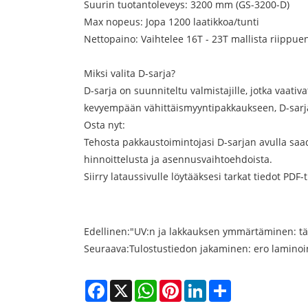
Suurin tuotantoleveys: 3200 mm (GS-3200-D)
Max nopeus: Jopa 1200 laatikkoa/tunti
Nettopaino: Vaihtelee 16T - 23T mallista riippue
Miksi valita D-sarja?
D-sarja on suunniteltu valmistajille, jotka vaati
kevyempään vähittäismyyntipakkaukseen, D-sarjan
Osta nyt:
Tehosta pakkaustoimintojasi D-sarjan avulla saad
hinnoittelusta ja asennusvaihtoehdoista.
Siirry lataussivulle löytääksesi tarkat tiedot PDF-
Edellinen:
"UV:n ja lakkauksen ymmärtäminen: tä
Seuraava:
Tulostustiedon jakaminen: ero laminoin
Facebook
X
WhatsApp
Pinterest
LinkedIn
Share