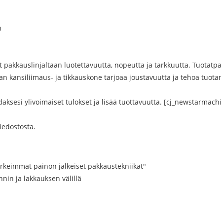
n
vat pakkauslinjaltaan luotettavuutta, nopeutta ja tarkkuutta. Tuotatp
 kansiliimaus- ja tikkauskone tarjoaa joustavuutta ja tehoa tuota
aksesi ylivoimaiset tulokset ja lisää tuottavuutta. [cj_newstarmac
tiedostosta.
rkeimmät painon jälkeiset pakkaustekniikat"
nin ja lakkauksen välillä