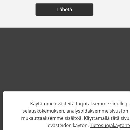
Lähetä
Käytämme evästeitä tarjotaksemme sinulle
selauskokemuksen, analysoidaksemme sivuston li
mukauttaaksemme sisältöä. Käyttämällä tätä sivu
Copyright © 2022 Wenzhou Feihua Pri
evästeiden käytön.
Tietosuojakäytänt